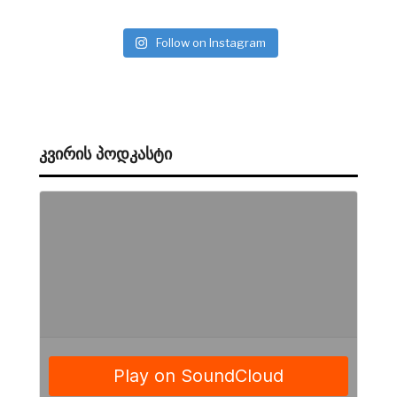
Follow on Instagram
ᲙᲕᲘᲠᲘᲡ ᲞᲝᲓᲙᲐᲡᲢᲘ