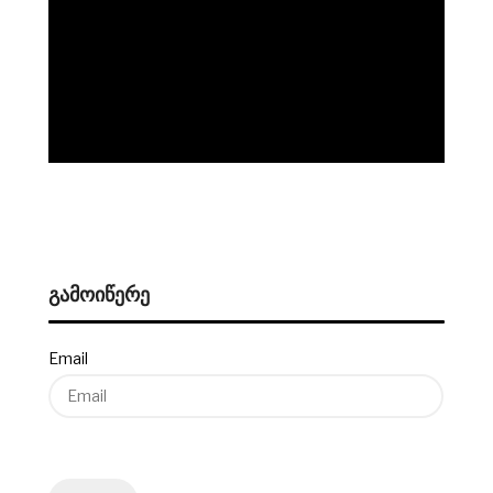
ᲒᲐᲛᲝᲘᲬᲔᲠᲔ
Email