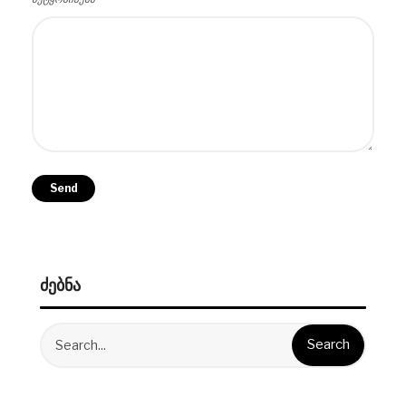
ᲫᲔᲑᲜᲐ
Search